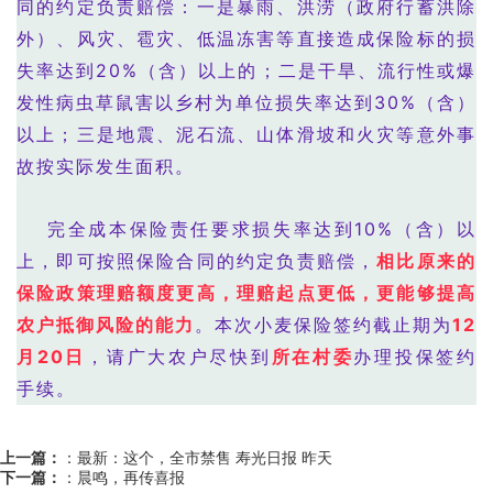
同的约定负责赔偿：一是暴雨、洪涝（政府行蓄洪除
外）、风灾、雹灾、低温冻害等直接造成保险标的损
失率达到20%（含）以上的；二是干旱、流行性或爆
发性病虫草鼠害以乡村为单位损失率达到30%（含）
以上；三是地震、泥石流、山体滑坡和火灾等意外事
故按实际发生面积。
完全成本保险责任要求损失率达到10%（含）以
上，即可按照保险合同的约定负责赔偿，
相比原来的
保险政策理赔额度更高，理赔起点更低，更能够提高
农户抵御风险的能力
。本次小麦保险签约截止期为
12
月20日
，请广大农户尽快到
所在村委
办理投保签约
手续。
上一篇：
：
最新：这个，全市禁售 寿光日报 昨天
下一篇：
：
晨鸣，再传喜报