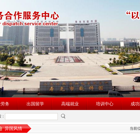
派劳务
出国留学
高端就业
培训中心
成功
索：
异国风情
当前